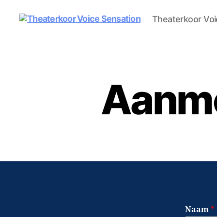
Theaterkoor Voi
Theaterkoor
Voice
Sensation
Aanme
Naam
*