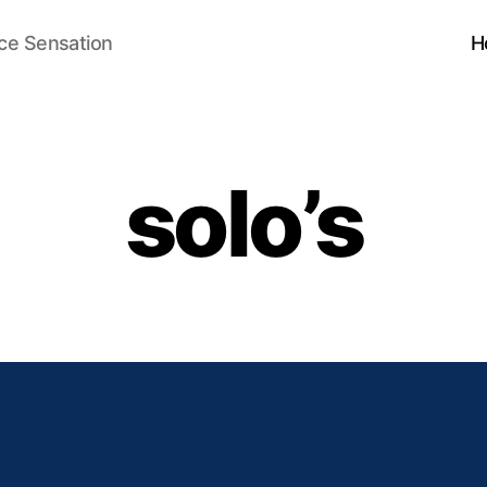
ce Sensation
H
solo’s