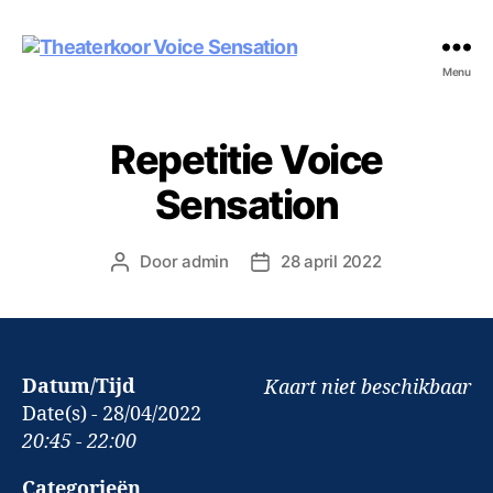
Theaterkoor
Menu
Voice
Sensation
Repetitie Voice
Sensation
Door
admin
28 april 2022
Berichtauteur
Berichtdatum
Datum/Tijd
Kaart niet beschikbaar
Date(s) - 28/04/2022
20:45 - 22:00
Categorieën