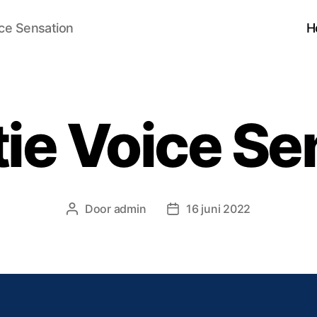
ce Sensation
H
tie Voice Se
Door
admin
16 juni 2022
Berichtauteur
Berichtdatum