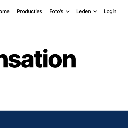
ome
Producties
Foto’s
Leden
Login
nsation